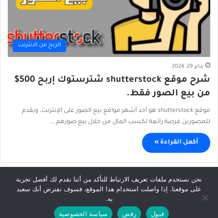
الربح من الانترنت
يناير 29, 2024
شرح موقع shutterstock شترستوك إربح 500$
من بيع الصور فقط.
موقع shutterstock هو أحد أشهر مواقع بيع الصور على الإنترنت، ويقدم
للمصورين فرصة رائعة لكسب المال من خلال بيع صورهم.…
أكمل القراءة »
نحن نستخدم ملفات تعريف الارتباط للتأكد من أننا نقدم لك أفضل تجربة
على موقعنا. إذا واصلت استخدام هذا الموقع، فسوف نفترض أنك سعيد
© حقوق النشر 2026، جميع الحقوق محفوظة |
Afkhabar.com
به.
الرئيسية
سياسة الخصوصية
إتفاقية الإستخدام
إتصل بنا
قبول
رفض
سياسة الخصوصية