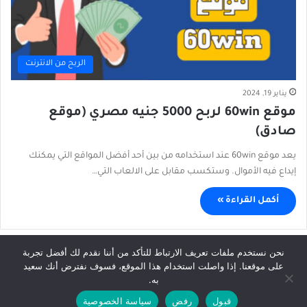
الربح من الانترنت
يناير 19, 2024
موقع 60win لربح 5000 جنيه مصري (موقع
صادق)
يعد موقع 60win عند استخدامه من بين أحد أفضل المواقع التي يمكنك
إيداع فيه الأموال. وستكسب مقابل على الالعاب التي…
أكمل القراءة »
نحن نستخدم ملفات تعريف الارتباط للتأكد من أننا نقدم لك أفضل تجربة
على موقعنا. إذا واصلت استخدام هذا الموقع، فسوف نفترض أنك سعيد
© حقوق النشر 2026، جميع الحقوق محفوظة |
Afkhabar.com
به.
الرئيسية
سياسة الخصوصية
إتفاقية الإستخدام
إتصل بنا
قبول
رفض
سياسة الخصوصية