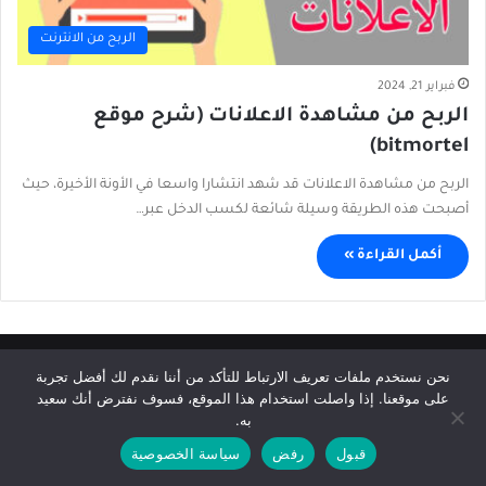
الربح من الانترنت
فبراير 21, 2024
الربح من مشاهدة الاعلانات (شرح موقع
bitmortel)
الربح من مشاهدة الاعلانات قد شهد انتشارا واسعا في الأونة الأخيرة، حيث
أصبحت هذه الطريقة وسيلة شائعة لكسب الدخل عبر…
أكمل القراءة »
© حقوق النشر 2026، جميع الحقوق محفوظة |
Afkhabar.com
نحن نستخدم ملفات تعريف الارتباط للتأكد من أننا نقدم لك أفضل تجربة
على موقعنا. إذا واصلت استخدام هذا الموقع، فسوف نفترض أنك سعيد
الرئيسية
سياسة الخصوصية
إتفاقية الإستخدام
إتصل بنا
به.
قبول
رفض
سياسة الخصوصية