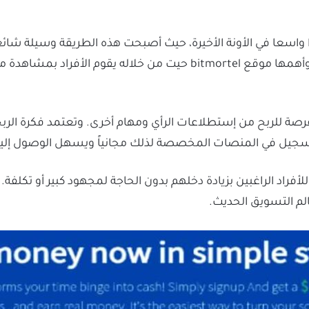
اسعا في الأونة الأخيرة، حيث أصبحت هذه الطريقة وسيلة شائعة
المواقع التي تقدم الربح من مشاهدة الاعلانات وأهمها موقع bitmortel حي
الفرصة للربح من إستطلاعات الرأي ومهام أخرى. وتعتمد فكرة ال
سجيل في المنصات المخصصة لذلك مجانياً ويسهل الوصول إليه
لأفراد الراغبين بزيادة دخلهم بدون الحاجة لمجهود كبير أو تكلف
الم التسويق الحديث.