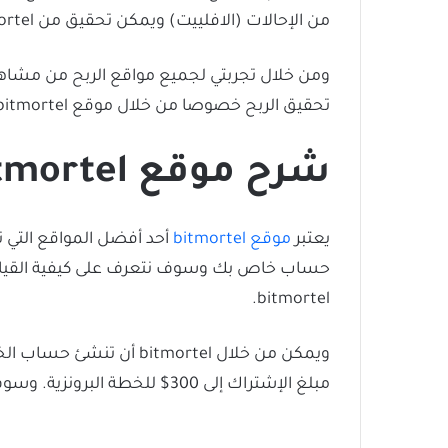
من الإحالات (الافلييت) ويمكن تحقيق من bitmortel بكل سهولة.
ومن خلال تجربتي لجميع مواقع الربح من مشاهد
تحقيق الربح خصوصا من خلال موقع bitmortel.
شرح موقع bitmortel
يعتبر
موقع bitmortel
حساب خاص بك وسوف نتعرف على كيفية القيام ب
bitmortel.
ويمكن من خلال tmortel
مبلغ الإشتراك إلى 300$ للخطة البرونزية. وسوف تجد الخطة المجانية تقدم لك ربح من اعلانات الفيديو. وكل يوم ستجد 6 فيديوهات عليك مشاهدتها.