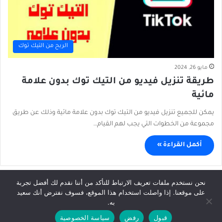
الربح من التيك توك
مايو 26, 2024
طريقة تنزيل فيديو من التيك توك بدون علامة
مائية
يمكن للجميع تنزيل فيديو من التيك توك بدون علامة مائية وذلك عن طريق
مجموعة من الخطوات التي يجب لهم القيام…
أكمل القراءة »
نحن نستخدم ملفات تعريف الارتباط للتأكد من أننا نقدم لك أفضل تجربة
على موقعنا. إذا واصلت استخدام هذا الموقع، فسوف نفترض أنك سعيد
© حقوق النشر 2026، جميع الحقوق محفوظة |
Afkhabar.com
به.
الرئيسية
سياسة الخصوصية
إتفاقية الإستخدام
إتصل بنا
قبول
رفض
سياسة الخصوصية