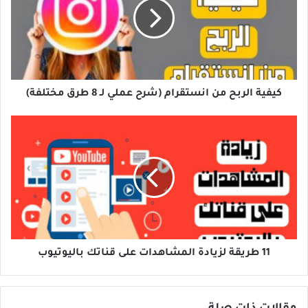
انستقرام
(شرح
عملي
لـ
8
طرق
مختلفة)
كيفية الربح من انستقرام (شرح عملي لـ 8 طرق مختلفة)
11
طريقة
لزيادة
المشاهدات
على
قناتك
باليوتيوب
11 طريقة لزيادة المشاهدات على قناتك باليوتيوب