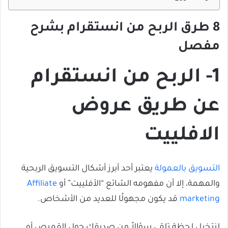
8 طرق الربح من انستقرام بشرح
مفصل
1- الربح من انستقرام
عن طريق عروض
الافلييت
التسويق بالعمولة
يعتبر أحد أبرز أشكال التسويق الربحية
والمهمة، إلا أن مفهومه الشائع “الأفلييت” أو
Affiliate
marketing
قد يكون مجهولًا للعديد من الأشخاص.
لنتخيل لحظة تلقي سؤالاً من صديقك حول القميص أو