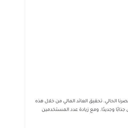
نا الحالي. تحقيق العائد المالي من خلال هذه
ة التي توفرها TikTok للأفراد الذين ينتجون محتوى جذابًا وجديدًا. ومع زيادة عدد المستخدمين