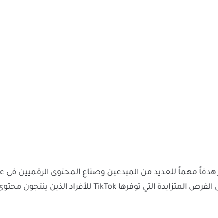
دفاً مهماً للعديد من المبدعين وصناع المحتوى الرقميين في عصر
المنصة الاجتماعية الشهيرة أصبح ممكناً بفضل الفرص المتزايد