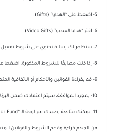
5- اضغط على “الهدايا” (Gifts).
6- اختر “هدايا الفيديو” (Video Gifts).
7- ستظهر لك رسالة تحتوي على شروط تفعيل هدايا الفيديو على الفيديوهات الخاصة بك.
8- إذا كنت مطابقًا للشروط المذكورة، اضغط على خيار “تفعيل هدايا الفيديو” (Turn on Video Gifts)، وسيظهر لك هذا الخيار باللون الأحمر.
9- قم بقراءة القوانين والأحكام أو الاتفاقية المتعلقة بـ TikTok Creator Fund Agreement وقم بالموافقة عليها إذا كنت ترغب في الانضمام إلى برنامج الربح.
10- بمجرد الموافقة، سيتم اعتمادك ضمن البرنامج.
11- يمكنك متابعة رصيدك عبر لوحة الـ “Creator Fund” الخاصة بك.
من المهم قراءة وفهم الشروط والقوانين المتعلق