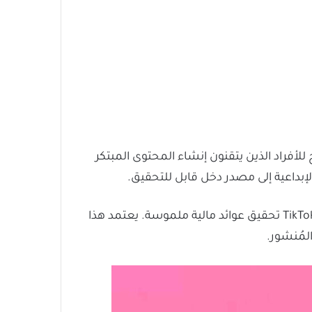
التي تقدم فرصًا مثيرة للربح للأفراد الذين يتقنون إنشاء المحتوى المبتكر
لإبداعية إلى مصدر دخل قابل للتحقيق.
من خلال جذب المشاهدين وكسب الانتباه عبر مقاطع الفيديو القصيرة والممتعة، يُمكن لمنشئي المحتوى على TikTok تحقيق عوائد مالية ملموسة. يعتمد هذا
مُنشور.