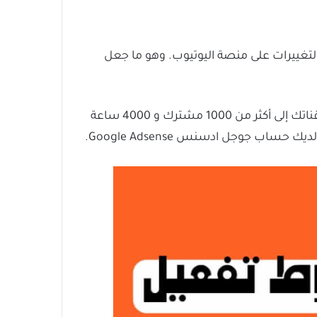
لتغييرات على منصة اليوتيوب. وهو ما جعل
فلحد الآن لم يتم تغييرها فما زالت الشروط كما كانت من قبل. ومن أهم شروط الربح من اليوتوب وهي أن تصل قناتك إلى أكثر من 1000 مشترك و 4000 ساعة
 جوجل ادسنس Google Adsense.